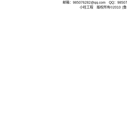
邮箱：
985076282@qq.com
QQ：985076
小柱工程 版权所有©2010
[鲁