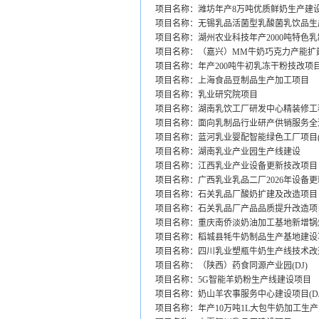
项目名称：潍坊年产8万吨优质鲜奶生产建设项
项目名称：无锡乳品活菌型乳酸菌乳饮品生产
项目名称：湖州农业科技年产2000吨特色乳制
项目名称：（嘉兴）MM牛奶巧克力产能扩
项目名称：年产200吨牛初乳冻干粉技改项目(
项目名称：上海食品豆制品生产加工项目
项目名称：乳业研究院项目
项目名称：湖南乳饮工厂研发中心精装修工程
项目名称：面向乳制品行业研产供销服务全
项目名称：蓝河乳业婴配智能绿色工厂项目(D
项目名称：湖南乳业产业园生产线建设
项目名称：江西乳业产业设备更新技改项目
项目名称：广西乳业乳品二厂2026年设备更
项目名称：石关乳品厂酸奶扩建及改造项目
项目名称：石关乳品厂产品品质提升改造项
项目名称：重庆南侨淡奶油加工基地新增锅
项目名称：稻城县牦牛奶制品生产基地建设
项目名称：四川乳业塑瓶牛奶生产线技术改
项目名称：（陕西）药食同源产业园(DJ)
项目名称：5G智能羊奶粉生产线建设项目
项目名称：奶山羊农事服务中心建设项目(DJ
项目名称：年产10万吨1L大包牛奶加工生产