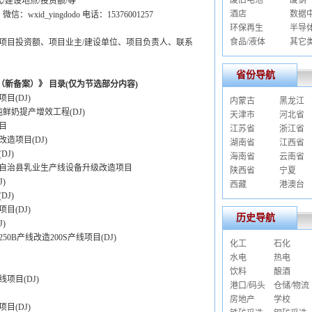
废旧电池
废钢
/建设地点/投资额/等
酒店
数据
信：wxid_yingdodo 电话：15376001257
环保再生
半导
食品/液体
其它
项目投资额、项目业主/建设单位、项目负责人、联系
省份导航
（新备案）》 目录(仅为节选部分内容)
目(DJ)
内蒙古
黑龙江
鲜奶提产增效工程(DJ)
天津市
河北省
目
江苏省
浙江省
造项目(DJ)
湖南省
江西省
J)
海南省
云南省
自治县乳业生产线设备升级改造项目
陕西省
宁夏
)
西藏
港澳台
J)
目(DJ)
历史导航
)
B产线改造200S产线项目(DJ)
化工
石化
水电
热电
饮料
酿酒
项目(DJ)
港口/码头
仓储/物流
房地产
学校
目(DJ)