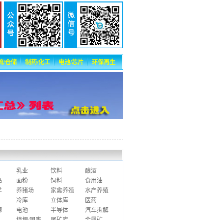
流/仓储
制药/化工
电池/芯片
环保再生
乳业
饮料
酿酒
品
面粉
饲料
食用油
羊
养猪场
家禽养殖
水产养殖
冷库
立体库
医药
源
电池
半导体
汽车拆解