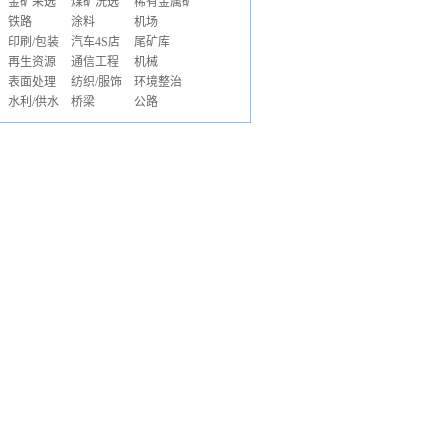
金矿采选
煤矿洗选
稀有金属矿
铁路
涂料
机场
印刷/包装
汽车4S店
尾矿库
再生资源
通信工程
机械
表面处理
纺织/服饰
环境整治
水利/供水
桥梁
公路