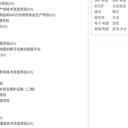
铁矿采选
铜矿采选
目(DJ)
岩石矿
冶金铸造
线技术改造项目(DJ)
建材
餐饮
品和800万份烘焙食品生产项目(DJ)
输变电
水泥
建项目
电子/电器
造纸
DJ)
玻璃/陶瓷
家具/木业
项目(DJ)
流程的数字化融合赋能平台
J)
新和技术改造项目(DJ)
目
炉房及锅炉设施（二期）
项目
造项目
)
灌装技术改造项目(DJ)