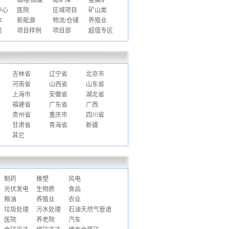
填埋/固废
尾矿库
金属矿
中心
医院
区域项目
矿山类
体
新能源
物流/仓储
养殖业
类
项目样例
项目部
超值专区
吉林省
辽宁省
北京市
河南省
山西省
山东省
上海市
安徽省
湖北省
福建省
广东省
广西
贵州省
重庆市
四川省
甘肃省
青海省
新疆
其它
制药
橡塑
风电
光伏发电
生物质
食品
粮油
养殖业
农业
垃圾处理
污水处理
石油天然气管道
医院
养老院
汽车