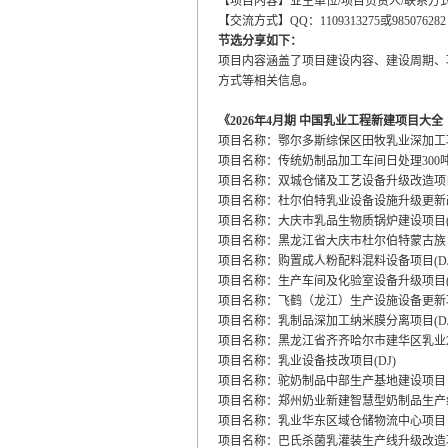
【项目内容】业主单位/项目负责人/联系方式
【交流方式】QQ：1109313275或985076282 微
节选分享如下：
项目内容涵盖了项目建设内容、建设周期、
方式等相关信息。
《2026年4月期 中国乳业工程新建项目大全
项目名称：鄂尔多斯综保区田牧乳业深加工项
项目名称：传统奶制品加工车间日处理300吨
项目名称：双城仓储及工艺设备升级改造项
项目名称：杜尔伯特乳业设备设施升级更新改
项目名称：大庆市乳品生物质锅炉建设项目(D
项目名称：黑龙江省大庆市杜尔伯特蒙古族
项目名称：购置成人粉配料混料设备项目(DJ
项目名称：生产车间及化验室设备升级项目(D
项目名称：飞鹤（龙江）生产设施设备更新项
项目名称：乳制品深加工纳米膜分离项目(DJ
项目名称：黑龙江省齐齐哈尔市建华区乳业250
项目名称：乳业设备技改项目(DJ)
项目名称：驼奶制品中部生产基地建设项目
项目名称：郑州奶业新建智慧型奶制品生产线
项目名称：乳业华东区域仓储物流中心项目
项目名称：巴氏杀菌乳灌装生产线升级改造项