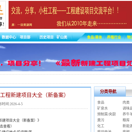
数据中心
项目部
历史项目
矿山类
食品/液体
养殖行业
物
分类导航
乳业工程新建项目大全（新备案）
食品
肉类
时间:2026-4-5
矿泉水
调味
预制菜/央厨
养牛
粪污
粮库
程新建项目大全（新备案）》
化工
新能
击查看）