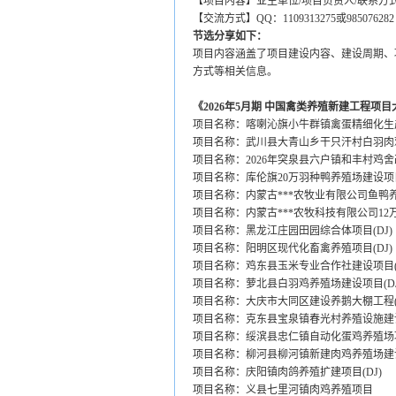
【项目内容】业主单位/项目负责人/联系方式
【交流方式】QQ：1109313275或985076282 微
节选分享如下：
项目内容涵盖了项目建设内容、建设周期、
方式等相关信息。
《2026年5月期 中国禽类养殖新建工程项
项目名称：喀喇沁旗小牛群镇禽蛋精细化生
项目名称：武川县大青山乡干只汗村白羽肉
项目名称：2026年突泉县六户镇和丰村鸡
项目名称：库伦旗20万羽种鸭养殖场建设项
项目名称：内蒙古***农牧业有限公司鱼鸭养殖
项目名称：内蒙古***农牧科技有限公司12
项目名称：黑龙江庄园田园综合体项目(DJ)
项目名称：阳明区现代化畜禽养殖项目(DJ)
项目名称：鸡东县玉米专业合作社建设项目(D
项目名称：萝北县白羽鸡养殖场建设项目(DJ
项目名称：大庆市大同区建设养鹅大棚工程(D
项目名称：克东县宝泉镇春光村养殖设施建设
项目名称：绥滨县忠仁镇自动化蛋鸡养殖场项
项目名称：柳河县柳河镇新建肉鸡养殖场建
项目名称：庆阳镇肉鸽养殖扩建项目(DJ)
项目名称：义县七里河镇肉鸡养殖项目