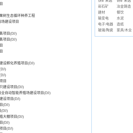
铁矿采选
铜矿采选
目
岩石矿
冶金铸造
建材
餐饮
果树生态循环种养工程
输变电
水泥
鸡场建设项目
电子/电器
造纸
玻璃/陶瓷
家具/木业
项目(DJ)
项目(DJ)
目
目
建设孵化养殖项目(DJ)
J)
J)
项目
建设项目(DJ)
全自动智能养殖场建设项目(DJ)
设项目(DJ)
(DJ)
DJ)
大棚项目(DJ)
DJ)
目(DJ)