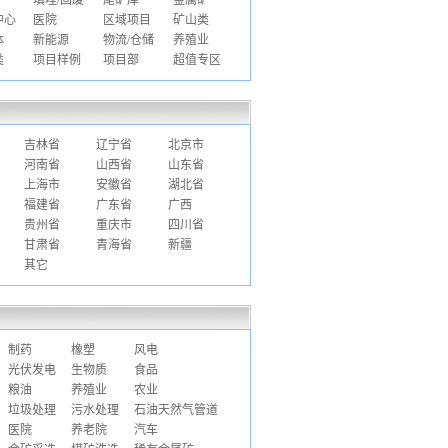
填埋/固废
尾矿库
金属矿
中心
医院
区域项目
矿山类
体
新能源
物流/仓储
养殖业
类
项目样例
项目部
超值专区
吉林省
辽宁省
北京市
河南省
山西省
山东省
上海市
安徽省
湖北省
福建省
广东省
广西
贵州省
重庆市
四川省
甘肃省
青海省
新疆
其它
制药
橡塑
风电
光伏发电
生物质
食品
粮油
养殖业
农业
垃圾处理
污水处理
石油天然气管道
医院
养老院
汽车