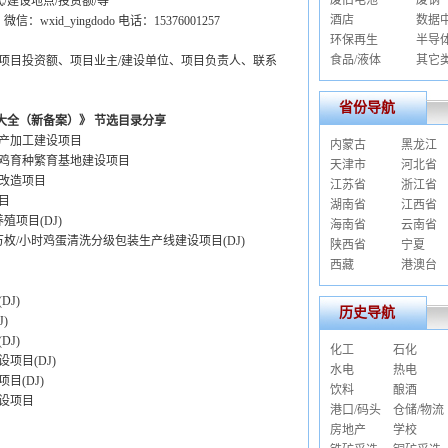
废旧电池
废钢
/建设地点/投资额/等
酒店
数据
信：wxid_yingdodo 电话：15376001257
环保再生
半导
食品/液体
其它
项目投资额、项目业主/建设单位、项目负责人、联系
省份导航
目大全（新备案）》 节选目录分享
产加工建设项目
内蒙古
黑龙江
鸡育种繁育基地建设项目
天津市
河北省
舍改造项目
江苏省
浙江省
目
湖南省
江西省
项目(DJ)
海南省
云南省
万枚/小时鸡蛋清洗分级包装生产线建设项目(DJ)
陕西省
宁夏
西藏
港澳台
J)
历史导航
)
J)
化工
石化
项目(DJ)
水电
热电
目(DJ)
饮料
酿酒
设项目
港口/码头
仓储/物流
房地产
学校