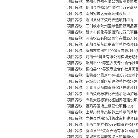
项目名称：禹州市养殖有限公司蛋鸡养殖项目(
项目名称：伊川县养殖场年出栏12万只商品肉
项目名称：南阳宛城区养鸡场建设项目
项目名称：淅川县林下蛋鸡养殖项目(DJ)
项目名称：三门峡市陕州区绿色田野商品蛋鸡
项目名称：新乡市优化养殖蛋鸡12万只项目(D
项目名称：河南农业有限公司年存栏25万只产
项目名称：正阳县新阮店乡青年鸭养殖项目(D
项目名称：新郑市年出栏10000只肉鸭项目(D
项目名称：河南***禽业有限公司崔坊分场
项目名称：汝州市***养殖农民专业合作社
项目名称：桐柏县***养殖专业合作社月河镇
项目名称：临猗县北景乡年存栏3万只蛋鸡养殖
项目名称：运城市盐湖区新建种鸭养殖场建设
项目名称：闻喜县商品肉鸡孵化场技改项目
项目名称：山西蛋鸡标准化养殖示范场扩建项
项目名称：应县大鹅标准化棚圈养殖建设项目(
项目名称：蛋鸡养殖场二期建设项目(DJ)
项目名称：上犁川村生态散养土鸡示范基地建
项目名称：壶关县养鸡场升级改造扩建项目(D
项目名称：山西年出栏450万只肉鸡养殖场扩建
项目名称：新绛县***蛋鸡养殖有限公司畜
项目名称：聊城市东昌府区梁水镇年孵化、养殖