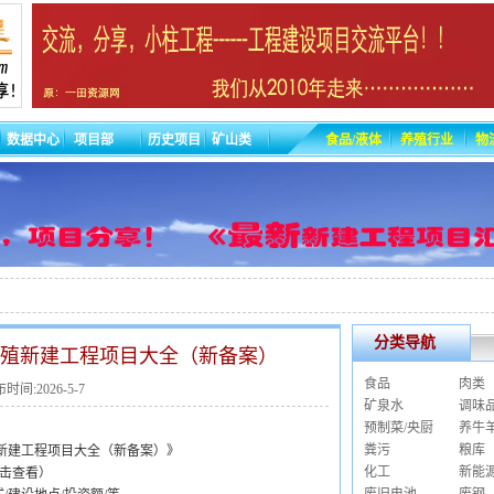
数据中心
项目部
历史项目
矿山类
食品/液体
养殖行业
物
分类导航
类养殖新建工程项目大全（新备案）
食品
肉类
时间:2026-5-7
矿泉水
调味
预制菜/央厨
养牛
粪污
粮库
殖新建工程项目大全（新备案）》
化工
新能
击查看）