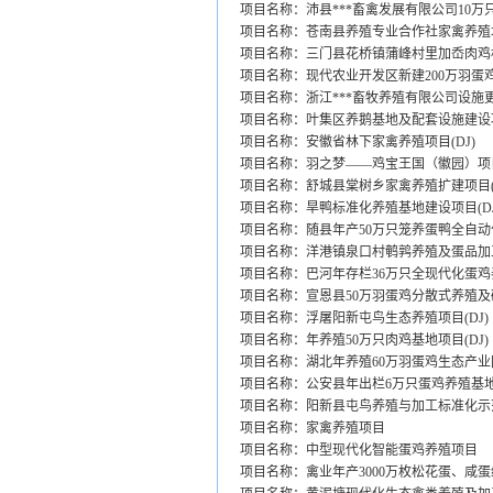
项目名称：沛县***畜禽发展有限公司10万只
项目名称：苍南县养殖专业合作社家禽养殖场(
项目名称：三门县花桥镇蒲峰村里加岙肉鸡标
项目名称：现代农业开发区新建200万羽蛋
项目名称：浙江***畜牧养殖有限公司设施
项目名称：叶集区养鹅基地及配套设施建设
项目名称：安徽省林下家禽养殖项目(DJ)
项目名称：羽之梦——鸡宝王国（徽园）项目(
项目名称：舒城县棠树乡家禽养殖扩建项目(D
项目名称：旱鸭标准化养殖基地建设项目(DJ
项目名称：随县年产50万只笼养蛋鸭全自动化
项目名称：洋港镇泉口村鹌鹑养殖及蛋品加工
项目名称：巴河年存栏36万只全现代化蛋鸡养
项目名称：宣恩县50万羽蛋鸡分散式养殖及硒
项目名称：浮屠阳新屯鸟生态养殖项目(DJ)
项目名称：年养殖50万只肉鸡基地项目(DJ)
项目名称：湖北年养殖60万羽蛋鸡生态产业园
项目名称：公安县年出栏6万只蛋鸡养殖基地建
项目名称：阳新县屯鸟养殖与加工标准化示范
项目名称：家禽养殖项目
项目名称：中型现代化智能蛋鸡养殖项目
项目名称：禽业年产3000万枚松花蛋、咸蛋