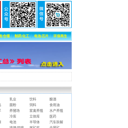
流/仓储
制药/化工
电池/芯片
环保再生
乳业
饮料
酿酒
品
面粉
饲料
食用油
羊
养猪场
家禽养殖
水产养殖
冷库
立体库
医药
源
电池
半导体
汽车拆解