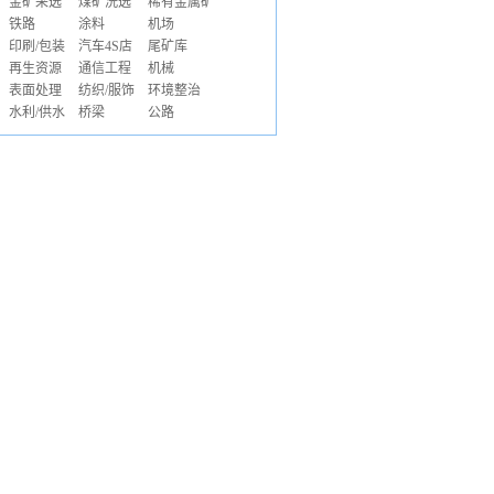
金矿采选
煤矿洗选
稀有金属矿
铁路
涂料
机场
印刷/包装
汽车4S店
尾矿库
再生资源
通信工程
机械
表面处理
纺织/服饰
环境整治
水利/供水
桥梁
公路