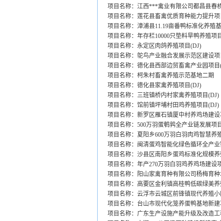
项目名称：江西***禽业有限公司都昌县春桥
项目名称：莲花县畜禽优质育种能力提升项目(
项目名称：漳浦县11.19亩番鸭标准化养殖基
项目名称：年存栏10000只垫料旱鸭养殖项目(
项目名称：永定区肉鸽养殖项目(DJ)
项目名称：鸵鸟产业融合发展示范区建设项目(
项目名称：德化县西部边贸畜禽产业园项目(D
项目名称：柯朱村畜禽养殖示范基地二期
项目名称：德化县家禽养殖项目(DJ)
项目名称：三班镇桥内村家禽养殖项目(DJ)
项目名称：馆前镇坪埔村田鸡养殖项目(DJ)
项目名称：新罗区雁石镇厦中村养鸡场建设项
项目名称：500万羽蛋鹌鹑全产业链发展项目(
项目名称：夏阳乡600万羽白羽肉鸡智慧养殖
项目名称：闽清蛋鸡智能化绿色循环全产业链
项目名称：沙县区南阳乡蛋鸡标准化规模养殖
项目名称：年产270万羽白羽鸡养鸡场建设项目
项目名称：阳山家禽育种有限公司杨梅育种
项目名称：高要区金利镇高桂鸭低碳绿美养
项目名称：云浮市云城区前锋镇现代养殖小
项目名称：台山市现代化笼养蛋鸭基地新建项
项目名称：广东生产设施产能升级及改造工程(